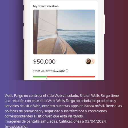
Use una llave de acceso
¿No tiene una? Cree una llave de acceso después de iniciar sesión y
evite tener que ingresar la contraseña la próxima vez.
¿Olvidó su usuario o contraseña?
Los productos de inversión y de seguros:
No están asegurados por la FDIC ni por
ninguna agencia del gobierno federal
No son depósitos ni otras obligaciones del
Wells Fargo
no controla el sitio Web vinculado. Si bien
Wells Fargo
tiene
Banco ni de sus filiales, ni están
una relación con este sitio Web,
Wells Fargo
no brinda los productos y
garantizados por ellos
servicios del sitio Web, excepto nuestras apps de banca móvil. Revise las
Están sujetos a los riesgos de las
políticas de privacidad y seguridad y los términos y condiciones
correspondientes al sitio Web que está visitando.
inversiones, lo que incluye la posible
Imágenes de pantalla simuladas. Calificaciones a 03/04/2024
pérdida del monto del capital invertido
(mes/día/año).