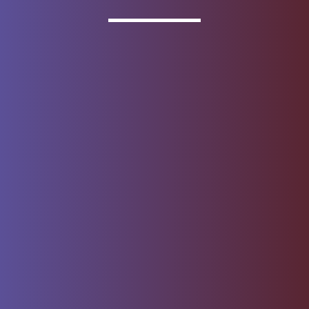
Los productos de depósito se ofrecen a través de
Wells
Fargo Bank, N.A.
Miembro
FDIC
.
Acerca de Wells Fargo
Reporte correo electrónico
fraudulento
Contrato de Acceso por
Centro de seguridad
Internet
Privacidad, cookies, seguridad
Mapa del sitio
y asuntos legales
No vendan ni compartan mi
Denos su opinión
información personal
Aviso sobre recopilación de
datos
© 1999 - 2026
Wells Fargo.
Todos los derechos reservados. NMLSR
ID 399801