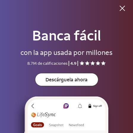
Buenas noches
Banca fácil
Usuario
con la app usada por millones
Contraseña
8.7M de calificaciones
4.9
Muestre
Descárguela ahora
Guarde el usuario
Para ayudar a mantener su cuenta segura, guarde su usuario solo en
dispositivos que no usen otras personas.
Inicie sesión
o