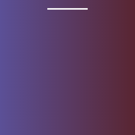
Los productos de depósito se ofrecen a través de
Wells
Fargo Bank, N.A.
Miembro
FDIC
.
Acerca de Wells Fargo
Reporte correo electrónico
fraudulento
Contrato de Acceso por
Centro de seguridad
Internet
Privacidad, cookies, seguridad
Mapa del sitio
y asuntos legales
No vendan ni compartan mi
Denos su opinión
información personal
Aviso sobre recopilación de
datos
© 1999 - 2026
Wells Fargo.
Todos los derechos reservados. NMLSR
ID 399801