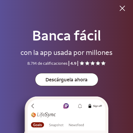
Buenas noches
Banca fácil
Usuario
con la app usada por millones
Contraseña
8.7M de calificaciones
4.9
Muestre
Descárguela ahora
Guarde el usuario
Para ayudar a mantener su cuenta segura, guarde su usuario solo en
dispositivos que no usen otras personas.
Inicie sesión
o