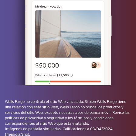
Use una llave de acceso
¿No tiene una? Cree una llave de acceso después de iniciar sesión y
evite tener que ingresar la contraseña la próxima vez.
¿Olvidó su usuario o contraseña?
Los productos de inversión y de seguros:
No están asegurados por la FDIC ni por
ninguna agencia del gobierno federal
No son depósitos ni otras obligaciones del
Wells Fargo
no controla el sitio Web vinculado. Si bien
Wells Fargo
tiene
Banco ni de sus filiales, ni están
una relación con este sitio Web,
Wells Fargo
no brinda los productos y
garantizados por ellos
servicios del sitio Web, excepto nuestras apps de banca móvil. Revise las
Están sujetos a los riesgos de las
políticas de privacidad y seguridad y los términos y condiciones
correspondientes al sitio Web que está visitando.
inversiones, lo que incluye la posible
Imágenes de pantalla simuladas. Calificaciones a 03/04/2024
pérdida del monto del capital invertido
(mes/día/año).