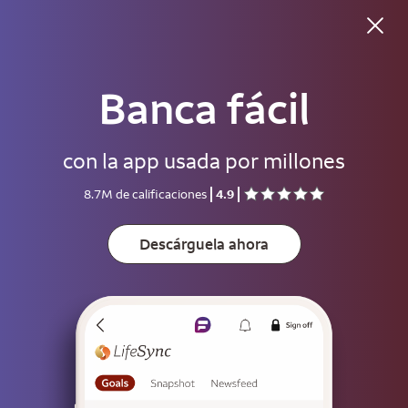
Buenas tardes
Banca fácil
Usuario
con la app usada por millones
Contraseña
8.7M de calificaciones
4.9
Muestre
Descárguela ahora
Guarde el usuario
Para ayudar a mantener su cuenta segura, guarde su usuario solo en
dispositivos que no usen otras personas.
Inicie sesión
o