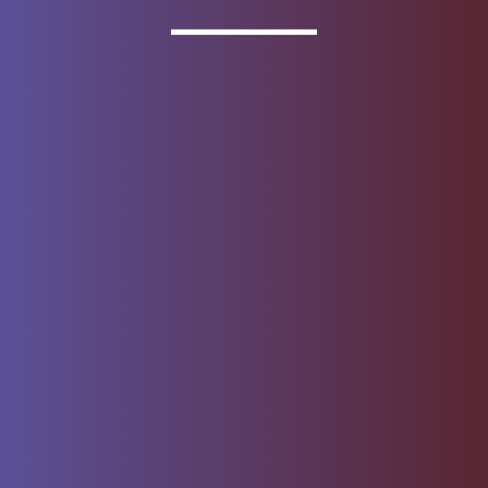
Los productos de depósito se ofrecen a través de
Wells
Fargo Bank, N.A.
Miembro
FDIC
.
Acerca de Wells Fargo
Reporte correo electrónico
fraudulento
Contrato de Acceso por
Centro de seguridad
Internet
Privacidad, cookies, seguridad
Mapa del sitio
y asuntos legales
No vendan ni compartan mi
Denos su opinión
información personal
Aviso sobre recopilación de
datos
© 1999 - 2026
Wells Fargo.
Todos los derechos reservados. NMLSR
ID 399801