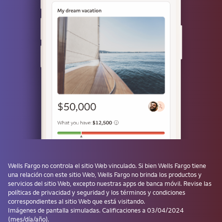
Use una llave de acceso
¿No tiene una? Cree una llave de acceso después de iniciar sesión y
evite tener que ingresar la contraseña la próxima vez.
¿Olvidó su usuario o contraseña?
Los productos de inversión y de seguros:
No están asegurados por la FDIC ni por
ninguna agencia del gobierno federal
No son depósitos ni otras obligaciones del
Wells Fargo
no controla el sitio Web vinculado. Si bien
Wells Fargo
tiene
Banco ni de sus filiales, ni están
una relación con este sitio Web,
Wells Fargo
no brinda los productos y
garantizados por ellos
servicios del sitio Web, excepto nuestras apps de banca móvil. Revise las
Están sujetos a los riesgos de las
políticas de privacidad y seguridad y los términos y condiciones
correspondientes al sitio Web que está visitando.
inversiones, lo que incluye la posible
Imágenes de pantalla simuladas. Calificaciones a 03/04/2024
pérdida del monto del capital invertido
(mes/día/año).