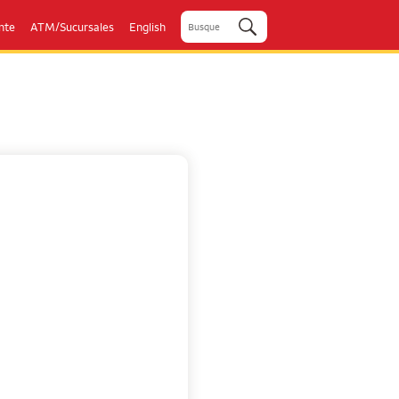
ente
ATM/Sucursales
English