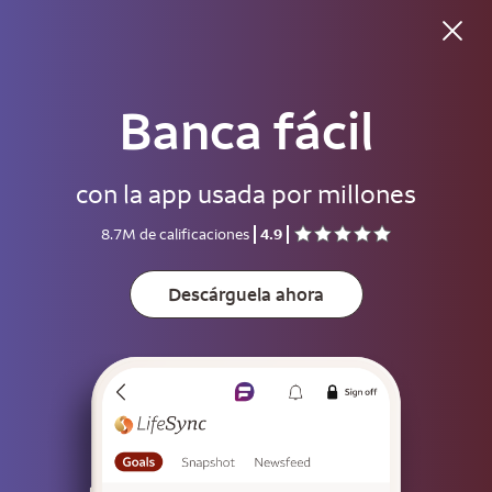
Banca fácil
Buenas tardes
con la app usada por millones
Usuario
8.7M de calificaciones
4.9
Contraseña
Muestre
Descárguela ahora
Guarde el usuario
Para ayudar a mantener su cuenta segura, guarde su usuario solo en
dispositivos que no usen otras personas.
Inicie sesión