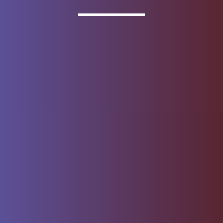
pérdida del monto del capital invertido
Los productos de depósito se ofrecen a través de
Wells
Fargo Bank, N.A.
Miembro
FDIC
.
Acerca de Wells Fargo
Reporte correo electrónico
fraudulento
Contrato de Acceso por
Centro de seguridad
Internet
Privacidad, cookies, seguridad
Mapa del sitio
y asuntos legales
No vendan ni compartan mi
Denos su opinión
información personal
Aviso sobre recopilación de
datos