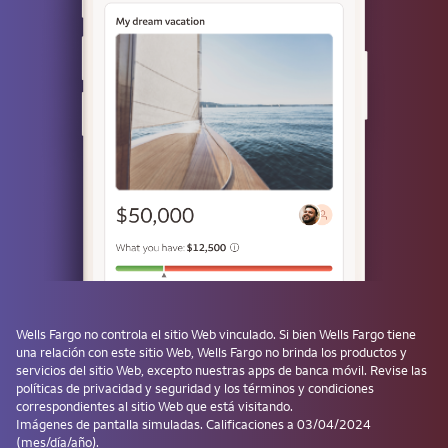
o
Use una llave de acceso
¿No tiene una? Cree una llave de acceso después de iniciar sesión y
evite tener que ingresar la contraseña la próxima vez.
¿Olvidó su usuario o contraseña?
Los productos de inversión y de seguros:
No están asegurados por la FDIC ni por
ninguna agencia del gobierno federal
Wells Fargo
no controla el sitio Web vinculado. Si bien
Wells Fargo
tiene
una relación con este sitio Web,
Wells Fargo
no brinda los productos y
No son depósitos ni otras obligaciones del
servicios del sitio Web, excepto nuestras apps de banca móvil. Revise las
Banco ni de sus filiales, ni están
políticas de privacidad y seguridad y los términos y condiciones
garantizados por ellos
correspondientes al sitio Web que está visitando.
Están sujetos a los riesgos de las
Imágenes de pantalla simuladas. Calificaciones a 03/04/2024
(mes/día/año).
inversiones, lo que incluye la posible