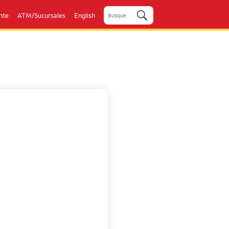
ente
ATM/Sucursales
English