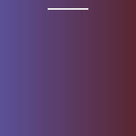
pérdida del monto del capital invertido
Los productos de depósito se ofrecen a través de
Wells
Fargo Bank, N.A.
Miembro
FDIC
.
Acerca de Wells Fargo
Reporte correo electrónico
fraudulento
Contrato de Acceso por
Centro de seguridad
Internet
Privacidad, cookies, seguridad
Mapa del sitio
y asuntos legales
No vendan ni compartan mi
Denos su opinión
información personal
Aviso sobre recopilación de
datos