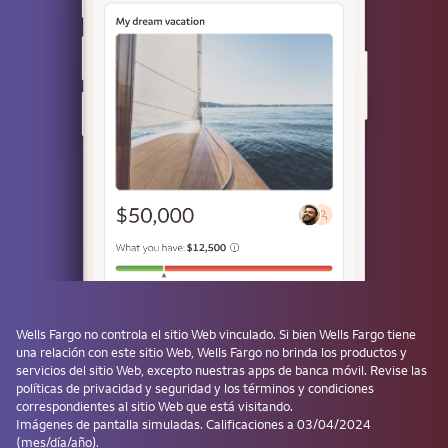
o
Use una llave de acceso
¿No tiene una? Cree una llave de acceso después de iniciar sesión y
evite tener que ingresar la contraseña la próxima vez.
¿Olvidó su usuario o contraseña?
Los productos de inversión y de seguros:
No están asegurados por la FDIC ni por
ninguna agencia del gobierno federal
Wells Fargo
no controla el sitio Web vinculado. Si bien
Wells Fargo
tiene
una relación con este sitio Web,
Wells Fargo
no brinda los productos y
No son depósitos ni otras obligaciones del
servicios del sitio Web, excepto nuestras apps de banca móvil. Revise las
Banco ni de sus filiales, ni están
políticas de privacidad y seguridad y los términos y condiciones
garantizados por ellos
correspondientes al sitio Web que está visitando.
Están sujetos a los riesgos de las
Imágenes de pantalla simuladas. Calificaciones a 03/04/2024
(mes/día/año).
inversiones, lo que incluye la posible