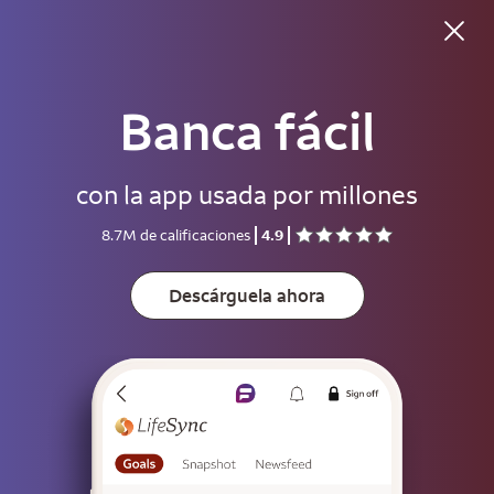
Banca fácil
Buenos días
con la app usada por millones
Usuario
8.7M de calificaciones
4.9
Contraseña
Muestre
Descárguela ahora
Guarde el usuario
Para ayudar a mantener su cuenta segura, guarde su usuario solo en
dispositivos que no usen otras personas.
Inicie sesión